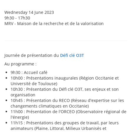
Event
Wednesday 14 June 2023
date
Heure(s)
9h30 - 17h30
de
Event
MRV - Maison de la recherche et de la valorisation
l'événement
location
Journée de présentation du
Défi clé O3T
Au programme :
9h30 : Accueil café
10h00 : Présentations inaugurales (Région Occitanie et
Université de Toulouse)
10h30 : Présentation du Défi clé O3T, ses enjeux et son
organisation
10h45 : Présentation du RECO (Réseau d'expertise sur les
changements climatiques en Occitanie)
11h00 : Présentation de l'ORCEO (Observatoire régional de
l'énergie)
11h15 : Présentations des groupes de travail, par leurs
animateurs (Plaine, Littoral, Milieux Urbanisés et