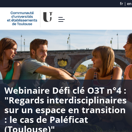
fr
|
en
Skip
Toggle
to
navigation
main
content
Webinaire Défi clé O3T n°4 :
"Regards interdisciplinaires
sur un espace en transition
: le cas de Paléficat
(Toulouse)"