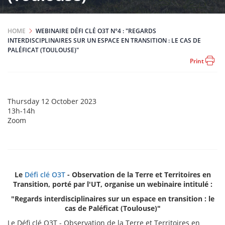
HOME
WEBINAIRE DÉFI CLÉ O3T N°4 : "REGARDS
INTERDISCIPLINAIRES SUR UN ESPACE EN TRANSITION : LE CAS DE
PALÉFICAT (TOULOUSE)"
Print
Event
Thursday 12 October 2023
date
Heure(s)
13h-14h
de
Event
Zoom
l'événement
location
Le
Défi clé O3T
- Observation de la Terre et Territoires en
Transition, porté par l'UT, organise un webinaire intitulé :
"Regards interdisciplinaires sur un espace en transition : le
cas de Paléficat (Toulouse)"
Le Défi clé O3T - Observation de la Terre et Territoires en