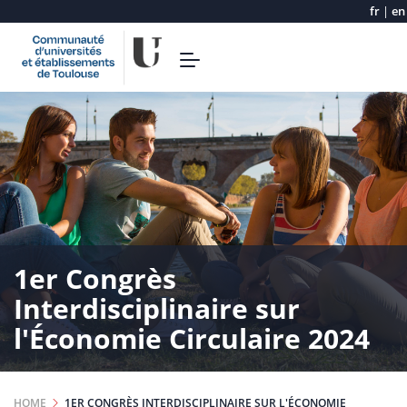
fr
|
en
Skip
Toggle
to
navigation
main
content
1er Congrès
Interdisciplinaire sur
l'Économie Circulaire 2024
HOME
1ER CONGRÈS INTERDISCIPLINAIRE SUR L'ÉCONOMIE