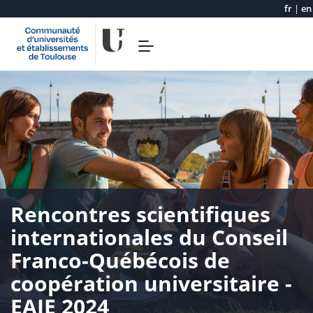
fr
|
en
Skip
Toggle
to
navigation
main
content
Rencontres scientifiques
internationales du Conseil
Franco-Québécois de
coopération universitaire -
EAIE 2024